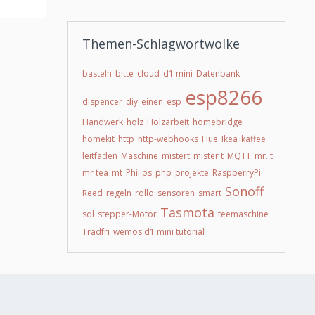
Themen-Schlagwortwolke
basteln
bitte
cloud
d1 mini
Datenbank
esp8266
dispencer
diy
einen
esp
Handwerk
holz
Holzarbeit
homebridge
homekit
http
http-webhooks
Hue
Ikea
kaffee
leitfaden
Maschine
mistert
mister t
MQTT
mr. t
mr tea
mt
Philips
php
projekte
RaspberryPi
Sonoff
Reed
regeln
rollo
sensoren
smart
Tasmota
sql
stepper-Motor
teemaschine
Tradfri
wemos d1 mini tutorial