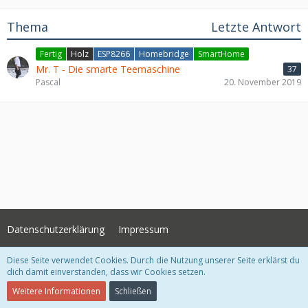
Thema
Letzte Antwort
Fertig
Holz
ESP8266
Homebridge
SmartHome
Mr. T - Die smarte Teemaschine
37
Pascal
20. November 2019
Datenschutzerklärung
Impressum
Diese Seite verwendet Cookies. Durch die Nutzung unserer Seite erklärst du
Community-Software:
WoltLab Suite™
dich damit einverstanden, dass wir Cookies setzen.
Stil:
Grey Nova
, erstellt von Lorenz Woth
Weitere Informationen
Schließen