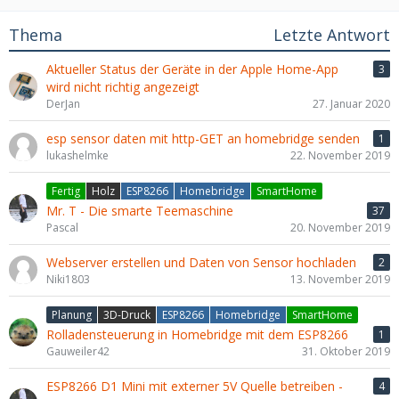
Thema
Letzte Antwort
Aktueller Status der Geräte in der Apple Home-App
3
wird nicht richtig angezeigt
DerJan
27. Januar 2020
esp sensor daten mit http-GET an homebridge senden
1
lukashelmke
22. November 2019
Fertig
Holz
ESP8266
Homebridge
SmartHome
Mr. T - Die smarte Teemaschine
37
Pascal
20. November 2019
Webserver erstellen und Daten von Sensor hochladen
2
Niki1803
13. November 2019
Planung
3D-Druck
ESP8266
Homebridge
SmartHome
Rolladensteuerung in Homebridge mit dem ESP8266
1
Gauweiler42
31. Oktober 2019
ESP8266 D1 Mini mit externer 5V Quelle betreiben -
4