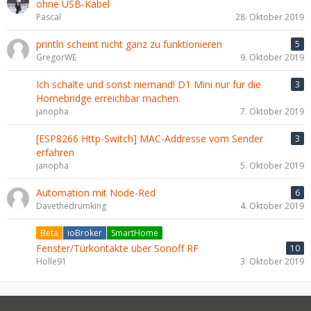
ohne USB-Kabel
Pascal
28. Oktober 2019
println scheint nicht ganz zu funktionieren
5
GregorWE
9. Oktober 2019
Ich schalte und sonst niemand! D1 Mini nur für die
3
Homebridge erreichbar machen.
janopha
7. Oktober 2019
[ESP8266 Http-Switch] MAC-Addresse vom Sender
3
erfahren
janopha
5. Oktober 2019
Automation mit Node-Red
6
Davethedrumking
4. Oktober 2019
Beta
ioBroker
SmartHome
Fenster/Türkontakte über Sonoff RF
10
Holle91
3. Oktober 2019