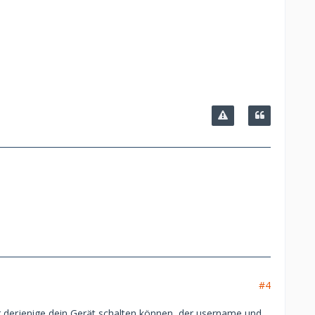
#4
r derjenige dein Gerät schalten können, der username und