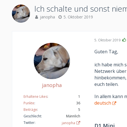
Ich schalte und sonst nie
janopha
5. Oktober 2019
5. Oktober 2019
Guten Tag,
ich habe mich 
Netzwerk über 
hinbekommen, d
euch teilen.
janopha
In allem kann 
Erhaltene Likes
1
deutsch
Punkte
36
Beiträge
5
Geschlecht
Männlich
Twitter
janopha
D1 Mini