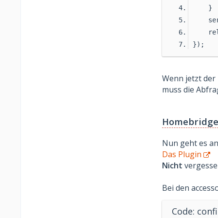
    }
    se
    re
});
Wenn jetzt der 
muss die Abfra
Homebridg
Nun geht es an
Das Plugin
Nicht
vergessen
Bei den accesso
Code: confi