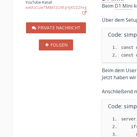
YouTube-Kanal
Beim
D1 Mini
k
outube.com/channel/UCUxrTMtM72O91pYjXOZ2Yeg
Über dem Setup-
PRIVATE NACHRICHT
Code: simp
FOLGEN
const 
const 
Beim dem Usern
Jetzt haben wi
Anschließend m
Code: simp
server
    if
      