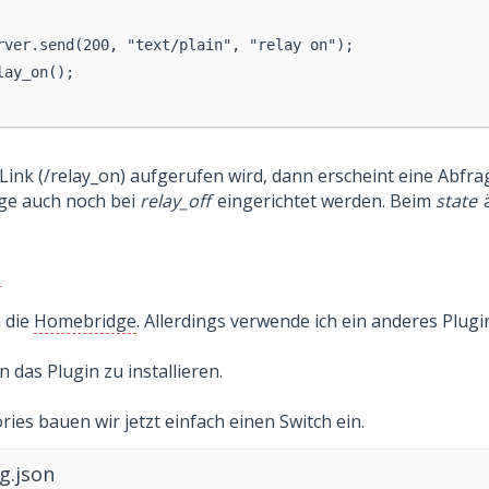
rver.send(200, "text/plain", "relay on");
lay_on();
Link (/relay_on) aufgerufen wird, dann erscheint eine Abfr
ge auch noch bei
relay_off
eingerichtet werden. Beim
state
ä
e
 die
Homebridge
. Allerdings verwende ich ein anderes Plugi
 das Plugin zu installieren.
ries bauen wir jetzt einfach einen Switch ein.
g.json