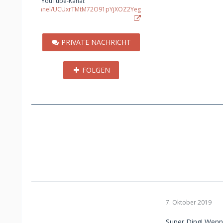
YouTube-Kanal
outube.com/channel/UCUxrTMtM72O91pYjXOZ2Yeg
PRIVATE NACHRICHT
FOLGEN
7. Oktober 2019
Super Ding! Wenn 