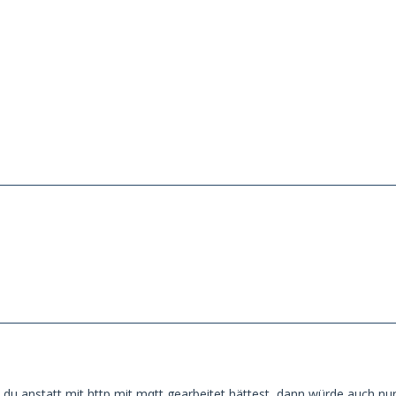
du anstatt mit http mit mqtt gearbeitet hättest, dann würde auch nu