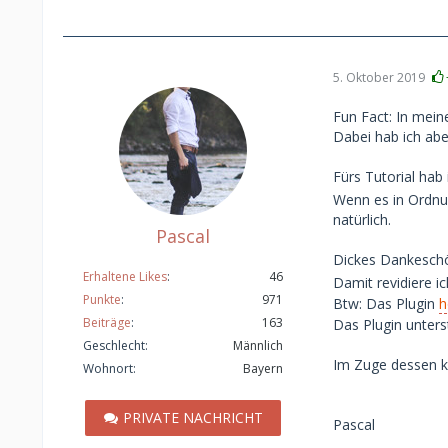
]
5. Oktober 2019
Fun Fact: In mein
Dabei hab ich ab
Fürs Tutorial ha
Wenn es in Ordnun
natürlich.
Pascal
Dickes Dankeschön
Erhaltene Likes
46
Damit revidiere i
Punkte
971
Btw: Das Plugin
h
Beiträge
163
Das Plugin unters
Geschlecht
Männlich
Im Zuge dessen ka
Wohnort
Bayern
PRIVATE NACHRICHT
Pascal