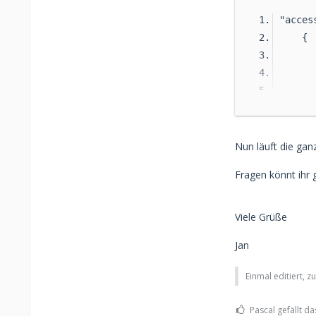
"acces
    {
      
      
      
      
      
Nun läuft die gan
      
Fragen könnt ihr 
      
Viele Grüße
      
Jan
      
Einmal editiert, z
      
    }
Pascal gefällt da