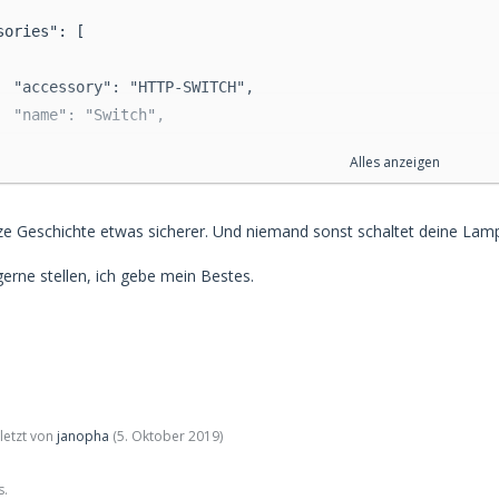
sories": [
  "accessory": "HTTP-SWITCH",
  "name": "Switch",
Alles anzeigen
  "auth": {
      "username": "switch",
      "password": "123456"
ze Geschichte etwas sicherer. Und niemand sonst schaltet deine Lam
  },
gerne stellen, ich gebe mein Bestes.
  "switchType": "stateful",
  "onUrl": "http://URL/relay_on",
  "offUrl": "http://URL/relay_off",
uletzt von
janopha
(
5. Oktober 2019
)
  "statusUrl": "http://URL/state"
s.