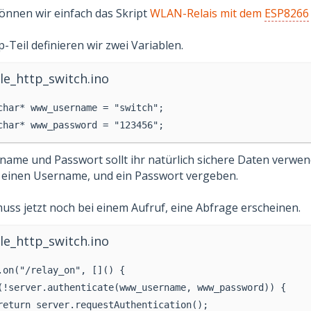
önnen wir einfach das Skript
WLAN-Relais mit dem
ESP8266
Teil definieren wir zwei Variablen.
le_http_switch.ino
char* www_username = "switch";
char* www_password = "123456";
ame und Passwort sollt ihr natürlich sichere Daten verwen
r einen Username, und ein Passwort vergeben.
uss jetzt noch bei einem Aufruf, eine Abfrage erscheinen.
le_http_switch.ino
.on("/relay_on", []() {
(!server.authenticate(www_username, www_password)) {
return server.requestAuthentication();