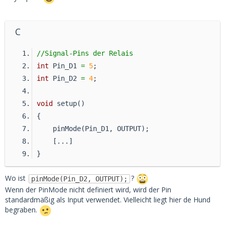
C
//Signal-Pins der Relais
int
 Pin_D1 
=
5
;
int
 Pin_D2 
=
4
;
void
 setup()
{
    pinMode(Pin_D1, OUTPUT);
    [...]
}
Wo ist
?
pinMode(Pin_D2, OUTPUT);
Wenn der PinMode nicht definiert wird, wird der Pin
standardmäßig als Input verwendet. Vielleicht liegt hier de Hund
begraben.