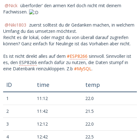
Nick
überforder' den armen Kerl doch nicht mit deinem
Fachwissen.
Niki1803
zuerst solltest du dir Gedanken machen, in welchem
Umfang du das umsetzen möchtest.
Reicht es dir lokal, oder magst du von überall darauf zugreifen
können? Ganz einfach für Neulinge ist das Vorhaben aber nicht.
Es ist nicht direkt alles auf dem
#
ESP8266
sinnvoll. Sinnvoller ist
es, den
ESP8266
einfach dafür zu nutzen, die Daten stumpf in
eine Datenbank reinzukloppen. Z.b
#MySQL
.
ID
time
temp
1
11:12
22.0
2
11:42
21.5
3
12:12
22.0
4
12:42
22.5