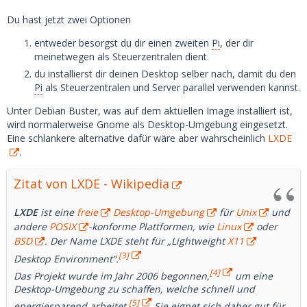
Du hast jetzt zwei Optionen
entweder besorgst du dir einen zweiten
Pi
, der dir
meinetwegen als Steuerzentralen dient.
du installierst dir deinen Desktop selber nach, damit du den
Pi
als Steuerzentralen und Server parallel verwenden kannst.
Unter Debian Buster, was auf dem aktuellen Image installiert ist,
wird normalerweise Gnome als Desktop-Umgebung eingesetzt.
Eine schlankere alternative dafür wäre aber wahrscheinlich
LXDE
.
Zitat von LXDE - Wikipedia
LXDE
ist eine
freie
Desktop-Umgebung
für
Unix
und
andere
POSIX
-konforme Plattformen, wie
Linux
oder
BSD
. Der Name LXDE steht für „Lightweight
X11
[3]
Desktop Environment“.
[4]
Das Projekt wurde im Jahr 2006 begonnen,
um eine
Desktop-Umgebung zu schaffen, welche schnell und
[5]
energiesparend arbeitet.
Sie eignet sich daher gut für