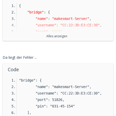
{
"bridge"
:
 {
"name"
:
"makesmart-Server"
,
"username"
:
"CC:22:3D:E3:CE:30"
,
"port"
:
51826
,
Alles anzeigen
"pin"
:
"031-45-154"
    },
Da liegt der Fehler ...
"platforms"
:
 [{
"platform"
:
"config"
,
Code
"name"
:
"Config"
,
"port"
:
8080
,
"bridge": {
"sudo"
:
true
,
        "name": "makesmart-Server",
"restart"
:
"sudo /etc/init.d/
homebri
        "username": "CC:22:3D:E3:CE:30",
dge
 restart"
,
        "port": 51826,
"log"
:
 {
        "pin": "031-45-154"
"method"
:
"file"
,
    ],
"path"
:
"/var/log/
homebridge
.lo