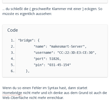
g"
... du schließt die { geschweifte Klammer mit einer ] eckigen. So
        }
müsste es eigentlich aussehen:
    }],
"accessories"
:
 [{
"accessory"
:
"HTTP-SWITCH"
,
Code
"name"
:
"Licht Haustür"
,
"bridge": {
"switchType"
:
"stateful"
,
        "name": "makesmart-Server",
"onUrl"
:
"http://
esp
-haustuer.fritz.
box/relay_on"
,
        "username": "CC:22:3D:E3:CE:30",
"offUrl"
:
"http://
esp
-haustuer.frit
        "port": 51826,
z.box/relay_off"
,
        "pin": "031-45-154"
"statusUrl"
:
"http://
esp
-haustuer.fr
    },
itz.box/relay_status"
    }]
}
Wenn du so einen Fehler im Syntax hast, dann startet
Homebridge
nicht mehr und ich denke aus dem Grund ist auch die
Web-Oberfläche nicht mehr erreichbar.